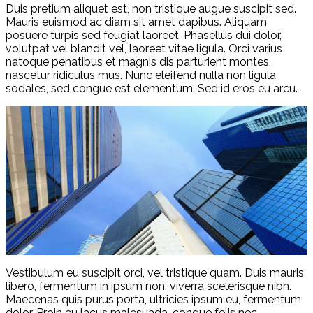
Duis pretium aliquet est, non tristique augue suscipit sed.
Mauris euismod ac diam sit amet dapibus. Aliquam
posuere turpis sed feugiat laoreet. Phasellus dui dolor,
volutpat vel blandit vel, laoreet vitae ligula. Orci varius
natoque penatibus et magnis dis parturient montes,
nascetur ridiculus mus. Nunc eleifend nulla non ligula
sodales, sed congue est elementum. Sed id eros eu arcu.
Vestibulum eu suscipit orci, vel tristique quam. Duis mauris
libero, fermentum in ipsum non, viverra scelerisque nibh.
Maecenas quis purus porta, ultricies ipsum eu, fermentum
dolor. Proin eu lacus malesuada, congue felis nec,